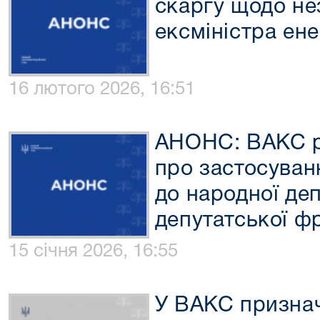
скаргу щодо не
ексміністра ен
16 лютого 2026, 16:51
АНОНС: ВАКС р
про застосуван
до народної деп
депутатської ф
15 січня 2026, 16:55
У ВАКС признач