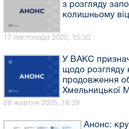
з розгляду зап
колишньому віц
17 листопада 2025, 15:30
У ВАКС признач
щодо розгляду 
продовження об
Хмельницької 
28 жовтня 2025, 16:39
Анонс: кру