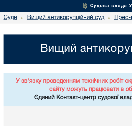
Судова влада 
Суди
Вищий антикорупційний суд
Прес-
•
•
Вищий антикоруп
У зв'язку проведенням технічних робіт о
сайту можуть працювати в о
Єдиний Контакт-центр судової влад