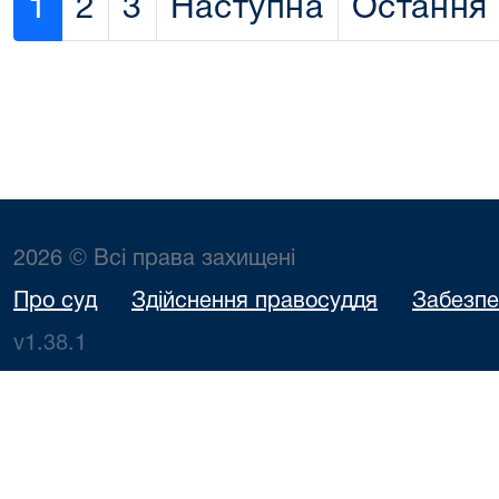
1
2
3
Наступна
Остання
2026 © Всі права захищені
Про суд
Здійснення правосуддя
Забезпе
v1.38.1