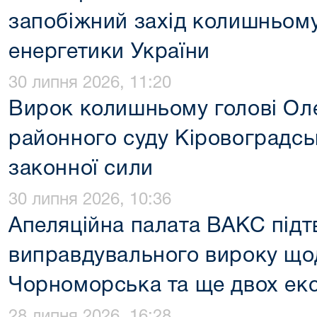
запобіжний захід колишньому
енергетики України
30 липня 2026, 11:20
Вирок колишньому голові Ол
районного суду Кіровоградсь
законної сили
30 липня 2026, 10:36
Апеляційна палата ВАКС підт
виправдувального вироку що
Чорноморська та ще двох ек
28 липня 2026, 16:28