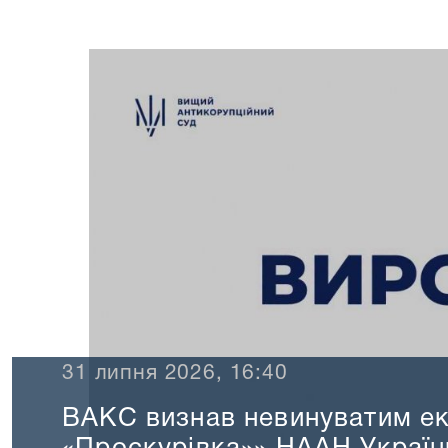
тим ексдиректора ДП «ДГ