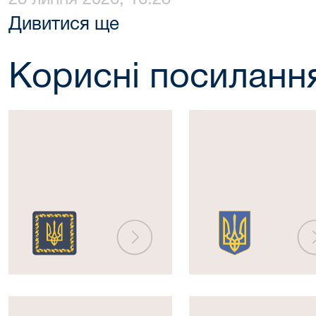
Дивитися ще
Корисні посиланн
Президент
Верховна
України
Рада
України