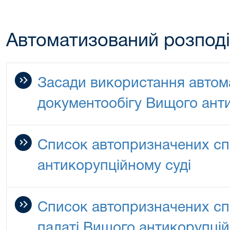
Автоматизований розподі
Засади використання автом
документообігу Вищого ант
Список автопризначених с
антикорупційному суді
Список автопризначених сп
палаті Вищого антикорупцій