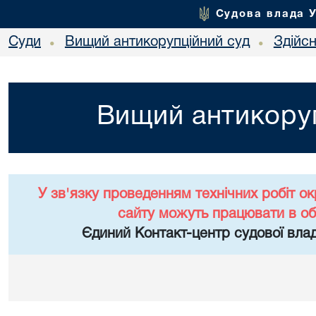
Судова влада 
Суди
Вищий антикорупційний суд
Здійс
•
•
Вищий антикоруп
У зв'язку проведенням технічних робіт о
сайту можуть працювати в о
Єдиний Контакт-центр судової влад