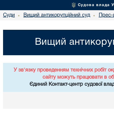
Судова влада 
Суди
Вищий антикорупційний суд
Прес-
•
•
Вищий антикоруп
У зв'язку проведенням технічних робіт о
сайту можуть працювати в о
Єдиний Контакт-центр судової влад