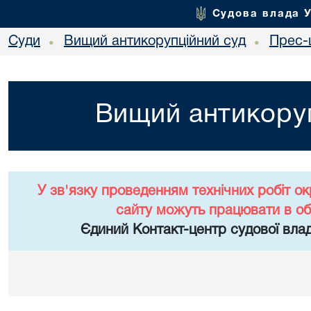
Судова влада 
Суди
Вищий антикорупційний суд
Прес-
•
•
Вищий антикоруп
У зв'язку проведенням технічних робіт о
сайту можуть працювати в о
Єдиний Контакт-центр судової влад