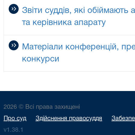
Звіти суддів, які обіймають 
та керівника апарату
Матеріали конференцій, през
конкурси
2026 © Всі права захищені
Про суд
Здійснення правосуддя
Забезпе
v1.38.1