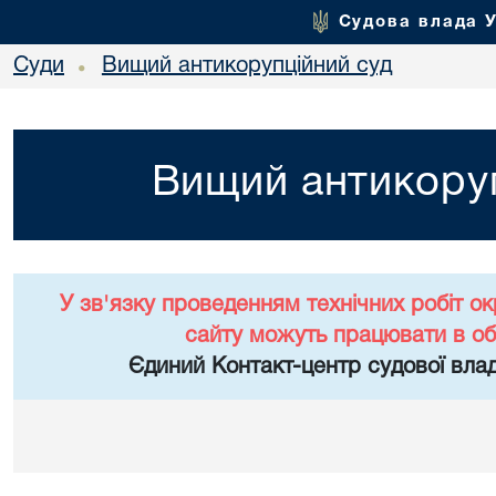
Судова влада 
Суди
Вищий антикорупційний суд
•
Вищий антикоруп
У зв'язку проведенням технічних робіт о
сайту можуть працювати в о
Єдиний Контакт-центр судової влад