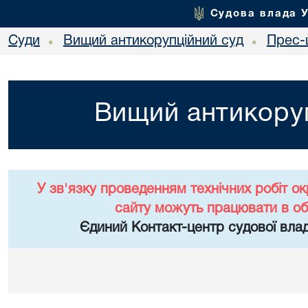
Судова влада 
Суди
Вищий антикорупційний суд
Прес-
•
•
Вищий антикоруп
У зв'язку проведенням технічних робіт о
сайту можуть працювати в о
Єдиний Контакт-центр судової влад