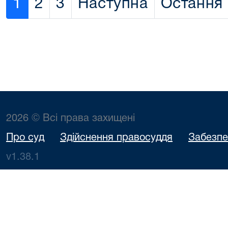
1
2
3
Наступна
Остання
2026 © Всі права захищені
Про суд
Здійснення правосуддя
Забезпе
v1.38.1