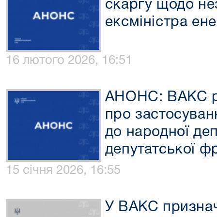
скаргу щодо не
ексміністра ен
16 лютого 2026, 16:51
АНОНС: ВАКС р
про застосуван
до народної деп
депутатської ф
15 січня 2026, 16:55
У ВАКС признач