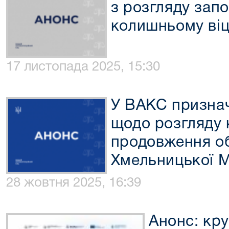
з розгляду зап
колишньому віц
17 листопада 2025, 15:30
У ВАКС признач
щодо розгляду 
продовження об
Хмельницької 
28 жовтня 2025, 16:39
Анонс: кру