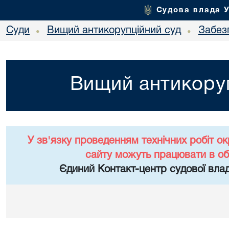
Судова влада 
Суди
Вищий антикорупційний суд
Забез
•
•
Вищий антикоруп
У зв'язку проведенням технічних робіт о
сайту можуть працювати в о
Єдиний Контакт-центр судової влад