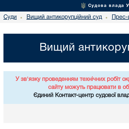
Судова влада 
Суди
Вищий антикорупційний суд
Прес-
•
•
Вищий антикоруп
У зв'язку проведенням технічних робіт о
сайту можуть працювати в о
Єдиний Контакт-центр судової влад