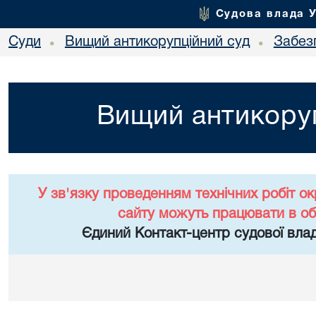
Судова влада 
Суди
Вищий антикорупційний суд
Забез
•
•
Вищий антикоруп
У зв'язку проведенням технічних робіт о
сайту можуть працювати в о
Єдиний Контакт-центр судової влад