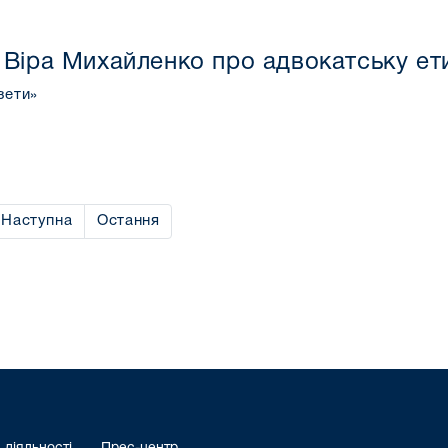
Віра Михайленко про адвокатську ет
зети»
Наступна
Остання