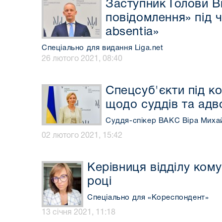
Заступник Голови В
повідомлення» під 
absentia»
Спеціально для видання Liga.net
26 лютого 2021, 08:40
Cпецсуб'єкти під к
щодо суддів та адв
Суддя-спікер ВАКС Віра Михай
02 лютого 2021, 15:42
Керівниця відділу ком
році
Спеціально для «Кореспондент»
13 січня 2021, 11:18