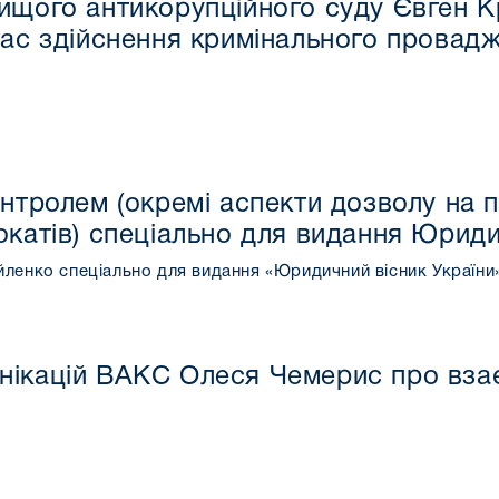
ищого антикорупційного суду Євген 
час здійснення кримінального провад
онтролем (окремі аспекти дозволу на 
окатів) cпеціально для видання Юриди
ленко спеціально для видання «Юридичний вісник України
унікацій ВАКС Олеся Чемерис про вза