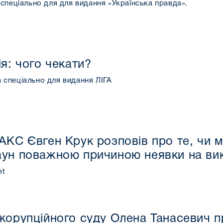
спеціально для для видання «Українська правда».
я: чого чекати?
спеціально для видання ЛІГА
АКС Євген Крук розповів про те, чи 
аун поважною причиною неявки на вик
et
корупційного суду Олена Танасевич 