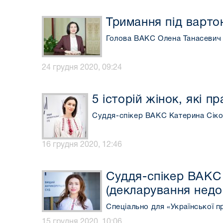
Тримання під варто
Голова ВАКС Олена Танасевич 
24 грудня 2020, 09:24
5 історій жінок, які п
Суддя-спікер ВАКС Катерина Сікор
16 грудня 2020, 12:46
Суддя-спікер ВАКС І
(декларування недос
Спеціально для «Української п
15 грудня 2020, 10:06