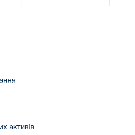
вання
их активів