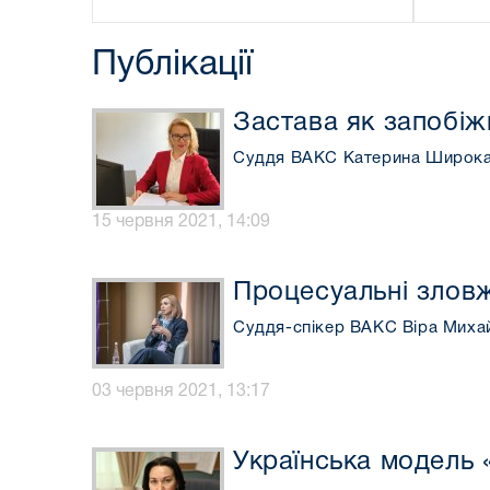
Публікації
Застава як запобіж
Суддя ВАКС Катерина Широка с
15 червня 2021, 14:09
Процесуальні зловж
Суддя-спікер ВАКС Віра Миха
03 червня 2021, 13:17
Українська модель «