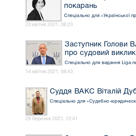
покарань
Спеціально для «Української п
23 квітня 2021, 08:23
Заступник Голови В
про судовий виклик
Спеціально для видання Liga.n
14 квітня 2021, 08:43
Суддя ВАКС Віталій Дуб
Спеціально для «Судебно-юридическ
29 березня 2021, 12:41