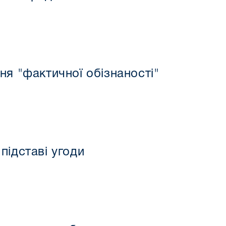
я "фактичної обізнаності"
підставі угоди