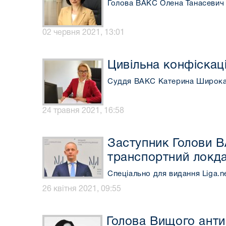
Голова ВАКС Олена Танасевич 
02 червня 2021, 13:01
Цивільна конфіскаці
Суддя ВАКС Катерина Широка 
24 травня 2021, 16:58
Заступник Голови В
транспортний локд
Спеціально для видання Liga.n
26 квітня 2021, 09:55
Голова Вищого анти