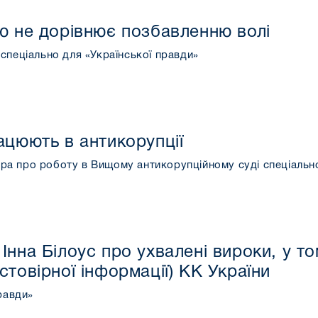
ю не дорівнює позбавленню волі
спеціально для «Української правди»
рацюють в антикорупції
а про роботу в Вищому антикорупційному суді спеціально д
нна Білоус про ухвалені вироки, у том
товірної інформації) КК України
равди»