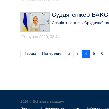
Суддя-спікер ВАКС 
Спеціально для «Юридичної га
09 грудня 2020, 08:44
Перша
Попередня
2
3
4
5
6
2026 © Всі права захищені