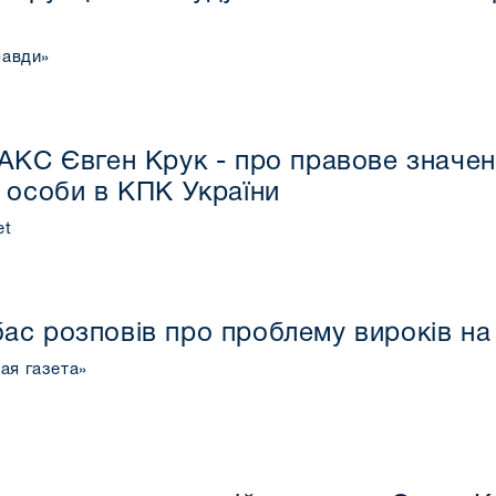
равди»
АКС Євген Крук - про правове значенн
 особи в КПК України
et
ас розповів про проблему вироків на 
ая газета»