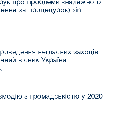
Крук про проблеми «належного
ження за процедурою «in
проведення негласних заходів
чний вісник України
».
ємодію з громадськістю у 2020