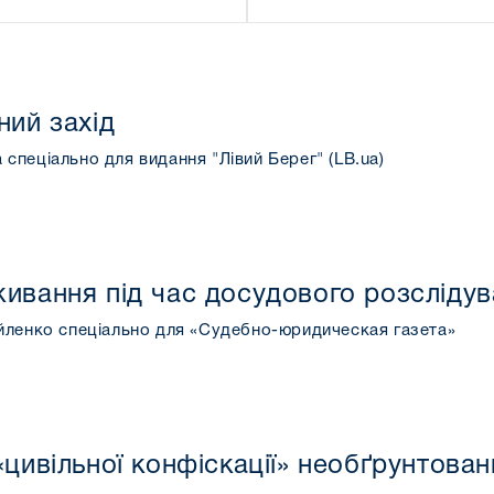
ний захід
пеціально для видання "Лівий Берег" (LB.ua)
ивання під час досудового розсліду
йленко спеціально для «Судебно-юридическая газета»
цивільної конфіскації» необґрунтован