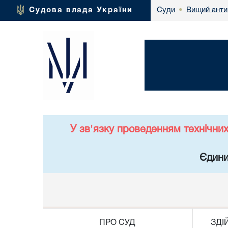
Вищий анти
Судова влада України
Суди
•
У зв'язку проведенням технічни
Єдини
ПРО СУД
ЗДІ