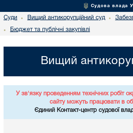
Судова влада 
Суди
Вищий антикорупційний суд
Забез
•
•
Бюджет та публічні закупівлі
•
Вищий антикоруп
У зв'язку проведенням технічних робіт о
сайту можуть працювати в о
Єдиний Контакт-центр судової влад