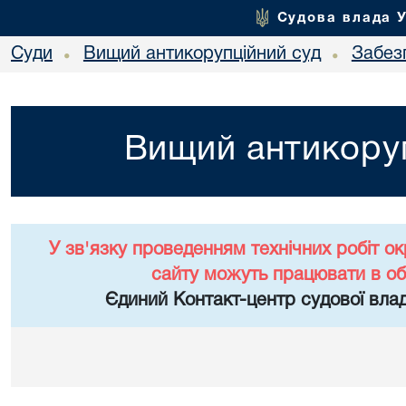
Судова влада 
Суди
Вищий антикорупційний суд
Забез
•
•
Вищий антикоруп
У зв'язку проведенням технічних робіт о
сайту можуть працювати в о
Єдиний Контакт-центр судової влад