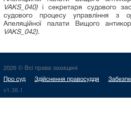
VAKS_040)
і секретаря судового засі
судового процесу управління з ор
Апеляційної палати Вищого антико
VAKS_042)
.
2026 © Всі права захищені
Про суд
Здійснення правосуддя
Забезпе
v1.38.1