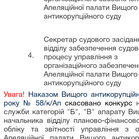
Апеляційної палати Вищого
антикорупційного суду
Секретар судового засідан
відділу забезпечення судов
4.
процесу управління з
організаційного забезпече
Апеляційної палати Вищого
антикорупційного суду
Увага!
Наказом Вищого антикорупційн
року № 58/к/Ап
скасовано конкурс
н
служби категорій "Б", "В" апарату Ви
начальника відділу планово-фінансово
обліку та звітності управління з о
Апеляційної палати Вищого антико