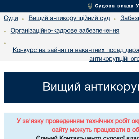
Судова влада 
Суди
Вищий антикорупційний суд
Забез
•
•
Організаційно-кадрове забезпечення
•
•
Конкурс на зайняття вакантних посад дер
антикорупційног
Вищий антикоруп
У зв'язку проведенням технічних робіт о
сайту можуть працювати в о
Єдиний Контакт-центр судової влад