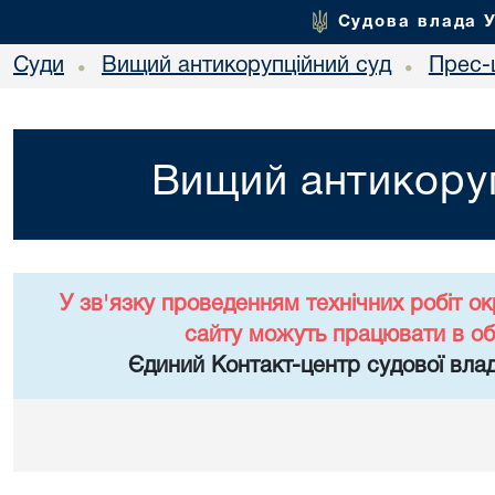
Судова влада 
Суди
Вищий антикорупційний суд
Прес-
•
•
Вищий антикоруп
У зв'язку проведенням технічних робіт о
сайту можуть працювати в о
Єдиний Контакт-центр судової влад