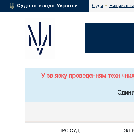
Вищий анти
Судова влада України
Суди
•
У зв'язку проведенням технічни
Єдини
ПРО СУД
ЗДІ