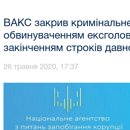
ВАКС закрив кримінальн
обвинуваченням ексголови
закінченням строків давн
26 травня 2020, 17:37