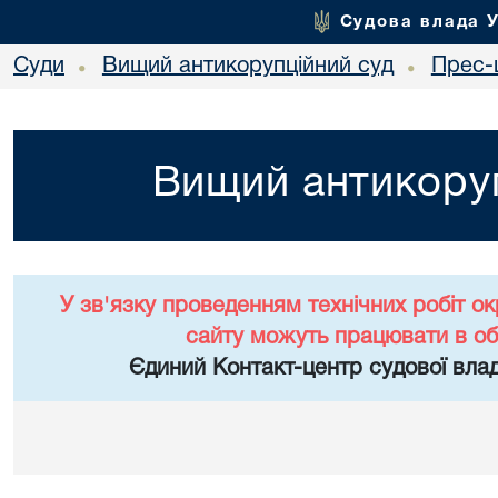
Судова влада 
Суди
Вищий антикорупційний суд
Прес-
•
•
Вищий антикоруп
У зв'язку проведенням технічних робіт о
сайту можуть працювати в о
Єдиний Контакт-центр судової влад