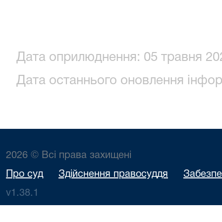
Дата оприлюднення: 05 травня 202
Дата останнього оновлення інформ
2026 © Всі права захищені
Про суд
Здійснення правосуддя
Забезпе
v1.38.1