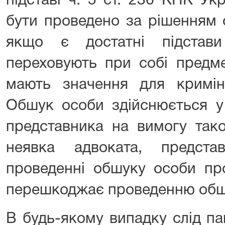
підставі ч. 5 ст. 236 КПК Ук
бути проведено за рішенням 
якщо є достатні підстав
переховують при собі предме
мають значення для кримін
Обшук особи здійснюється у 
представника на вимогу тако
неявка адвоката, предст
проведенні обшуку особи пр
перешкоджає проведенню обш
В будь-якому випадку слід п