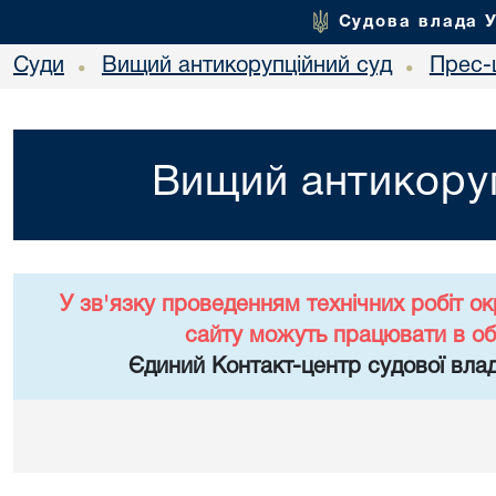
Судова влада 
Суди
Вищий антикорупційний суд
Прес-
•
•
Вищий антикоруп
У зв'язку проведенням технічних робіт о
сайту можуть працювати в о
Єдиний Контакт-центр судової влад