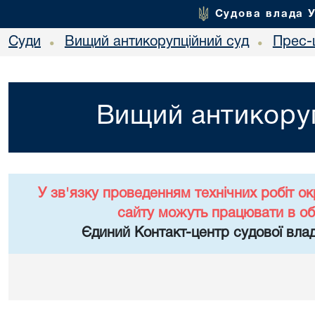
Судова влада 
Суди
Вищий антикорупційний суд
Прес-
•
•
Вищий антикоруп
У зв'язку проведенням технічних робіт о
сайту можуть працювати в о
Єдиний Контакт-центр судової влад