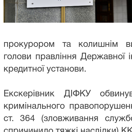
прокурором та колишнім ви
голови правління Державної і
кредитної установи.
Екскерівник ДІФКУ обвину
кримінального правопорушенн
ст. 364 (зловживання служ
спричинило тяжкі наслідки) КК