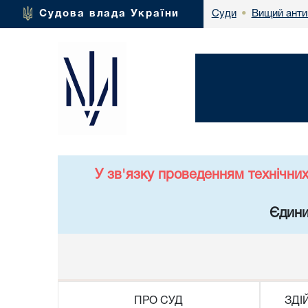
Вищий анти
Судова влада України
Суди
•
У зв'язку проведенням технічни
Єдини
ПРО СУД
ЗДІ