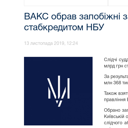
ВАКС обрав запобіжні з
стабкредитом НБУ
13 листопада 2019, 12:24
Слідчі суд
млрд грн с
За результ
млн 368 ти
Також взят
правління 
Обрано зап
Київській 
слідчого а