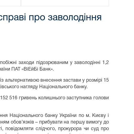
праві про заволодіння
побіжні заходи підозрюваним у заволодінні 1,2
аїни ПАТ «ВіЕйБі Банк».
 із альтернативою внесення застави у розмірі 15
івського нагляду Національного банку.
1 152 516 гривень колишнього заступника голови
ня Національного банку України по м. Києву і
нням обов’язків – прибувати на першу вимогу до
ті, повідомляти слідчого, прокурора чи суд про