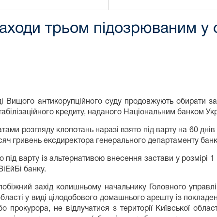
аходи трьом підозрюваним у с
ді Вищого антикорупційного суду продовжують обирати за
табілізаційного кредиту, наданого Національним банком Укр
атами розгляду клопотань наразі взято під варту на 60 днів
сяч гривень ексдиректора генерального департаменту банк
о під варту із альтернативою внесення застави у розмірі 
ВіЕйБі банку.
обіжний захід колишньому начальнику Головного управлін
області у виді цілодобового домашнього арешту із покладе
бо прокурора, не відлучатися з території Київської облас