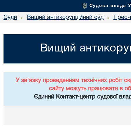
Судова влада 
Суди
Вищий антикорупційний суд
Прес-
•
•
Вищий антикоруп
У зв'язку проведенням технічних робіт о
сайту можуть працювати в о
Єдиний Контакт-центр судової влад