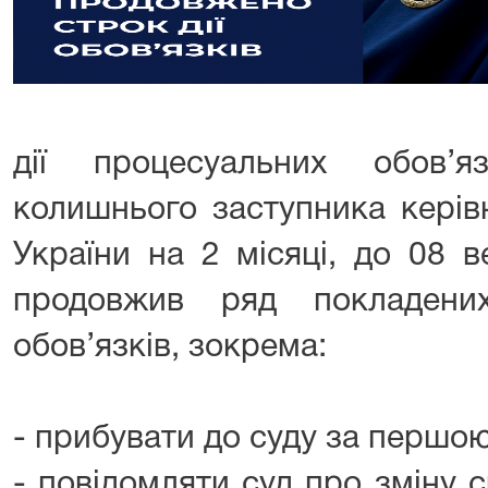
дії процесуальних обов’я
колишнього заступника керів
України на 2 місяці, до 08 
продовжив ряд покладени
обов’язків, зокрема:
- прибувати до суду за першо
- повідомляти суд про зміну 