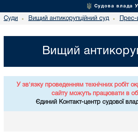
Судова влада 
Суди
Вищий антикорупційний суд
Прес-
•
•
Вищий антикоруп
У зв'язку проведенням технічних робіт о
сайту можуть працювати в о
Єдиний Контакт-центр судової влад