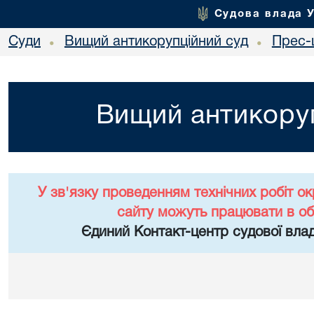
Судова влада 
Суди
Вищий антикорупційний суд
Прес-
•
•
Вищий антикоруп
У зв'язку проведенням технічних робіт о
сайту можуть працювати в о
Єдиний Контакт-центр судової влад