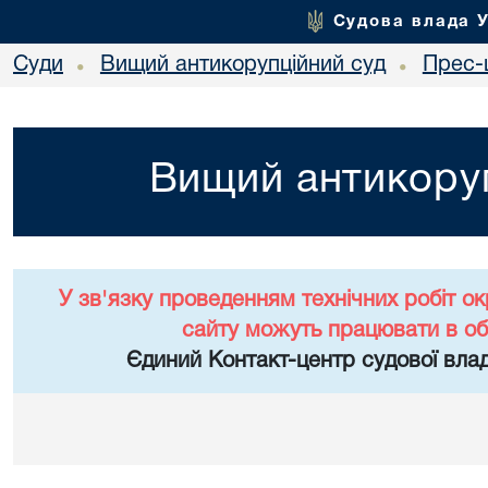
Судова влада 
Суди
Вищий антикорупційний суд
Прес-
•
•
Вищий антикоруп
У зв'язку проведенням технічних робіт о
сайту можуть працювати в о
Єдиний Контакт-центр судової влад