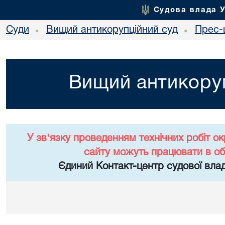
Судова влада 
Суди
Вищий антикорупційний суд
Прес-
•
•
Вищий антикоруп
У зв'язку проведенням технічних робіт о
сайту можуть працювати в о
Єдиний Контакт-центр судової влад