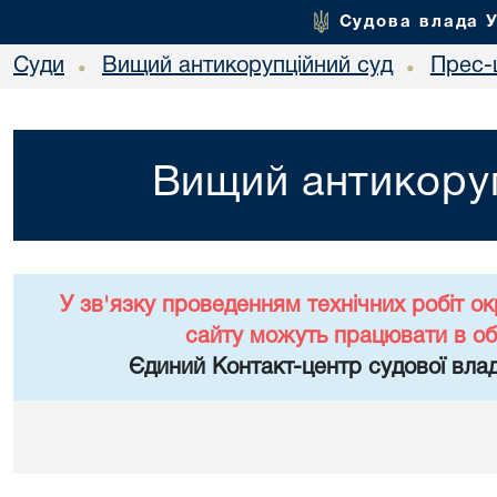
Судова влада 
Суди
Вищий антикорупційний суд
Прес-
•
•
Вищий антикоруп
У зв'язку проведенням технічних робіт о
сайту можуть працювати в о
Єдиний Контакт-центр судової влад