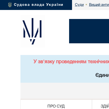
Вищий анти
Судова влада України
Суди
•
У зв'язку проведенням технічни
Єдини
ПРО СУД
ЗДІ