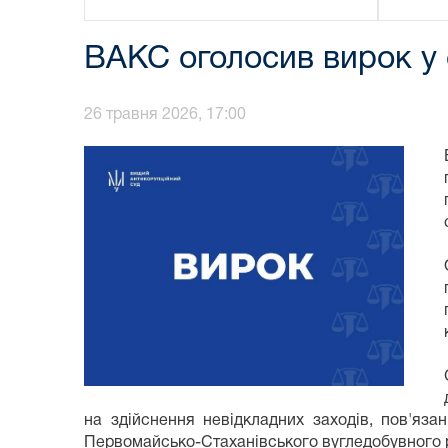
ВАКС оголосив вирок у 
26 травня 2026, 17:00
на здійснення невідкладних заходів, пов'яза
Первомайсько-Стаханівського вугледобувного ре