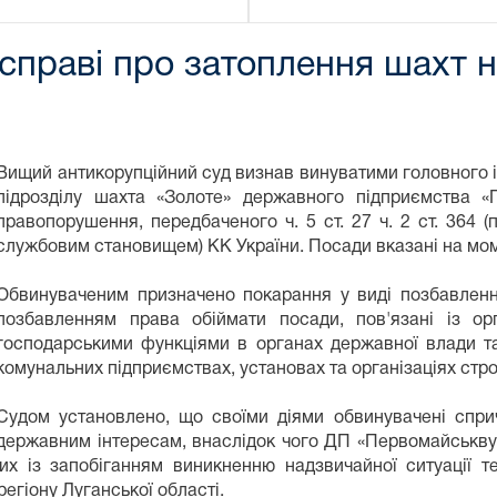
справі про затоплення шахт 
Вищий антикорупційний суд визнав винуватими головного 
підрозділу шахта «Золоте» державного підприємства «П
правопорушення, передбаченого ч. 5 ст. 27 ч. 2 ст. 364
службовим становищем) КК України. Посади вказані на мо
Обвинуваченим призначено покарання у виді позбавлення
позбавленням права обіймати посади, пов'язані із орг
господарськими функціями в органах державної влади т
комунальних підприємствах, установах та організаціях стро
Судом установлено, що своїми діями обвинувачені спри
державним інтересам, внаслідок чого ДП «Первомайськвуг
них із запобіганням виникненню надзвичайної ситуації 
гіону Луганської області.