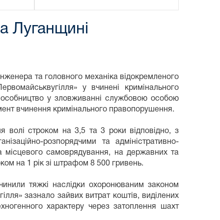
на Луганщині
інженера та головного механіка відокремленого
ервомайськвугілля» у вчинені кримінального
 (пособництво у зловживанні службовою особою
мент вчинення кримінального правопорушення.
 волі строком на 3,5 та 3 роки відповідно, з
анізаційно-розпорядчими та адміністративно-
а місцевого самоврядування, на державних та
ком на 1 рік зі штрафом 8 500 гривень.
чинили тяжкі наслідки охоронюваним законом
ілля» зазнало зайвих витрат коштів, виділених
техногенного характеру через затоплення шахт