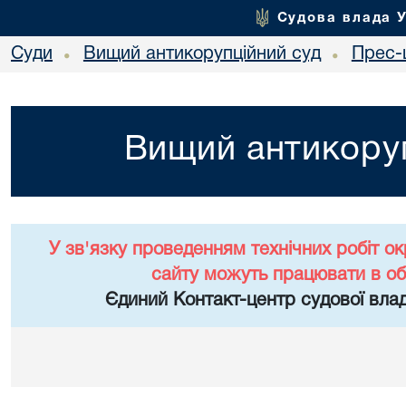
Судова влада 
Суди
Вищий антикорупційний суд
Прес-
•
•
Вищий антикоруп
У зв'язку проведенням технічних робіт о
сайту можуть працювати в о
Єдиний Контакт-центр судової влад