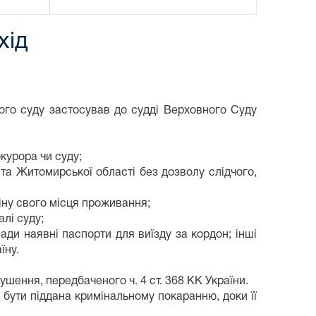
хід
ного суду застосував до судді Верховного Суду
курора чи суду;
 та Житомирської області без дозволу слідчого,
міну свого місця проживання;
лі суду;
ади наявні паспорти для виїзду за кордон; інші
їну.
шення, передбаченого ч. 4 ст. 368 КК України.
е бути піддана кримінальному покаранню, доки її