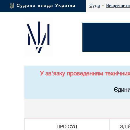
Вищий анти
Судова влада України
Суди
•
У зв'язку проведенням технічни
Єдини
ПРО СУД
ЗДІ