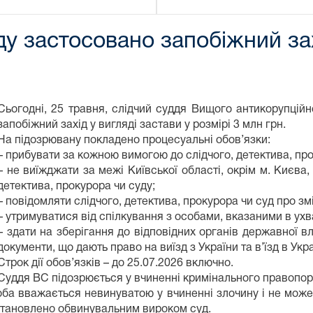
ду застосовано запобіжний за
Сьогодні, 25 травня, слідчий суддя Вищого антикорупцій
запобіжний захід у вигляді застави у розмірі 3 млн грн.
На підозрювану покладено процесуальні обов’язки:
– прибувати за кожною вимогою до слідчого, детектива, про
– не виїжджати за межі Київської області, окрім м. Києва,
детектива, прокурора чи суду;
– повідомляти слідчого, детектива, прокурора чи суд про з
– утримуватися від спілкування з особами, вказаними в ухва
– здати на зберігання до відповідних органів державної вл
документи, що дають право на виїзд з України та в’їзд в Укра
Строк дії обов’язків – до 25.07.2026 включно.
Суддя ВС підозрюється у вчиненні кримінального правопору
особа вважається невинуватою у вчиненні злочину і не мож
встановлено обвинувальним вироком суд.