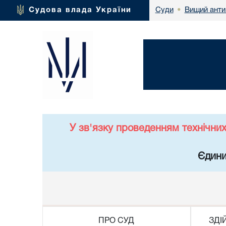
Вищий анти
Судова влада України
Суди
•
У зв'язку проведенням технічни
Єдини
ПРО СУД
ЗДІ