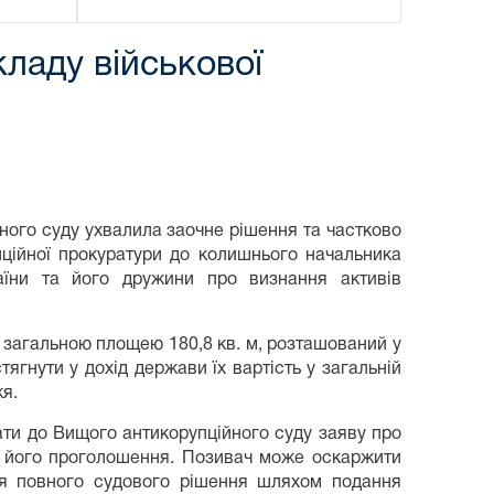
ладу військової
йного суду ухвалила заочне рішення та частково
пційної прокуратури до колишнього начальника
аїни та його дружини про визнання активів
загальною площею 180,8 кв. м, розташований у
тягнути у дохід держави їх вартість у загальній
жя.
дати до Вищого антикорупційного суду заяву про
я його проголошення. Позивач може оскаржити
ня повного судового рішення шляхом подання