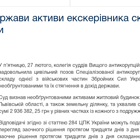
ержави активи екскерівника ск
и
У п’ятницю, 27 лютого, колегія суддів Вищого антикорупці
задовольнила цивільний позов Спеціалізованої антикору
складу однієї з військових частин Збройних Сил Укр
необґрунтованими та їх стягнення в дохід держави.
Суд визнав необґрунтованими активами житловий будинок 
Львівській області, а також земельну ділянку, та ухвалив с
сумі 2 936 382, 25 грн у рівних частках із кожного з подруж
Відповідачі згідно зі статтею 284 ЦПК України можуть по
перегляд заочного рішення протягом тридцяти днів з дн
заочне рішення протягом тридцяти днів з дня складан