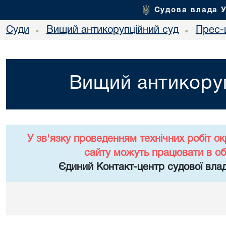
Судова влада 
Суди
Вищий антикорупційний суд
Прес-
•
•
Вищий антикоруп
У зв'язку проведенням технічних робіт о
сайту можуть працювати в о
Єдиний Контакт-центр судової влад