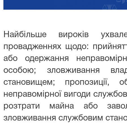
Найбільше вироків ухвал
провадженнях щодо: прийнятт
або одержання неправомір
особою; зловживання вл
становищем; пропозиції, 
неправомірної вигоди службов
розтрати майна або заво
зловживання службовим стан