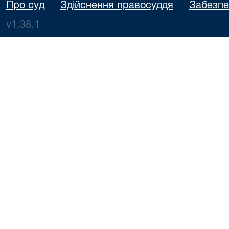
Про суд
Здійснення правосуддя
Забезпе
v1.38.1