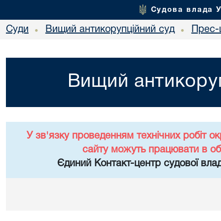
Судова влада 
Суди
Вищий антикорупційний суд
Прес-
•
•
Вищий антикоруп
У зв'язку проведенням технічних робіт о
сайту можуть працювати в о
Єдиний Контакт-центр судової влад