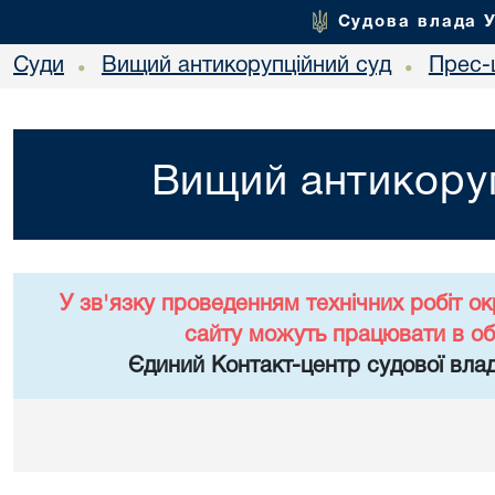
Судова влада 
Суди
Вищий антикорупційний суд
Прес-
•
•
Вищий антикоруп
У зв'язку проведенням технічних робіт о
сайту можуть працювати в о
Єдиний Контакт-центр судової влад