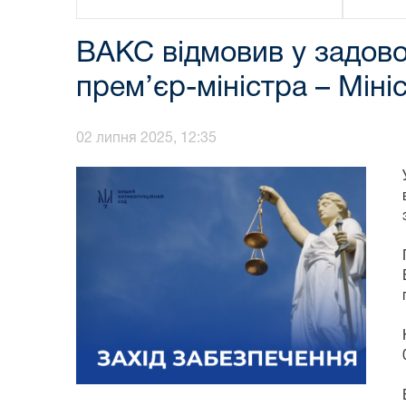
ВАКС відмовив у задово
прем’єр-міністра – Міні
02 липня 2025, 12:35