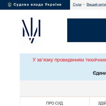
Вищий анти
Судова влада України
Суди
•
У зв'язку проведенням технічни
Єдини
ПРО СУД
ЗДІ