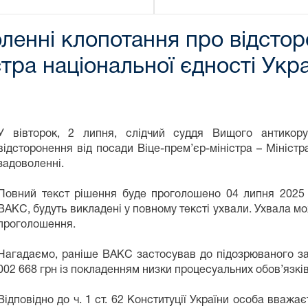
ленні клопотання про відстор
стра національної єдності Укр
У вівторок, 2 липня, слідчий суддя Вищого антикору
відсторонення від посади Віце-прем’єр-міністра – Міністра
задоволенні.
Повний текст рішення буде проголошено 04 липня 2025 
ВАКС, будуть викладені у повному тексті ухвали. Ухвала мо
проголошення.
Нагадаємо, раніше ВАКС застосував до підозрюваного зап
002 668 грн із покладенням низки процесуальних обов’язків
Відповідно до ч. 1 ст. 62 Конституції України особа вважа