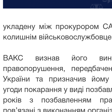
укладену між прокурором СА
колишнім військовослужбовце
ВАКС визнав його вину
правопорушення, передбаче
України та призначив йому
угоди покарання у виді позбав
років з позбавленням пра
пов’язані з виконанням орган