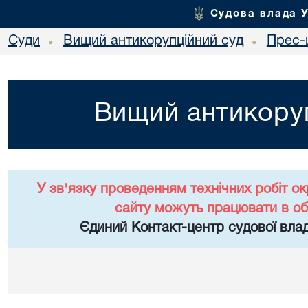
Судова влада 
Суди
Вищий антикорупційний суд
Прес-
•
•
Вищий антикоруп
У зв'язку проведенням технічних робіт о
сайту можуть працювати в о
Єдиний Контакт-центр судової влад