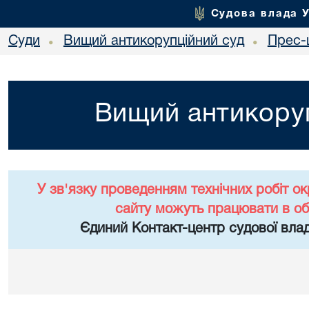
Судова влада 
Суди
Вищий антикорупційний суд
Прес-
•
•
Вищий антикоруп
У зв'язку проведенням технічних робіт о
сайту можуть працювати в о
Єдиний Контакт-центр судової влад