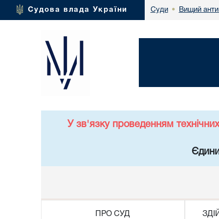
Вищий анти
Судова влада України
Суди
•
У зв'язку проведенням технічни
Єдини
ПРО СУД
ЗДІ