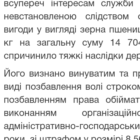
всупереч інтересам служби
невстановленою слідством 
вигоди у вигляді зерна пшениц
кг на загальну суму 14 70
спричинило тяжкі наслідки де
Його визнано винуватим та п
виді позбавлення волі строко
позбавленням права обіймат
виконанням організацій
адміністративно-господарськи
роки, зі штрафом у розмірі 8 5