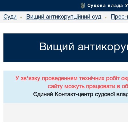
Судова влада 
Суди
Вищий антикорупційний суд
Прес-
•
•
Вищий антикоруп
У зв'язку проведенням технічних робіт о
сайту можуть працювати в о
Єдиний Контакт-центр судової влад