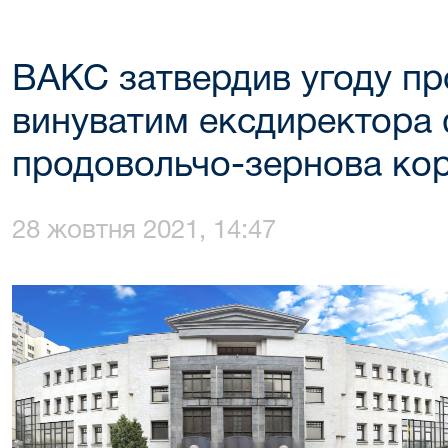
ВАКС затвердив угоду пр
винуватим ексдиректора 
продовольчо-зернова кор
28 жовтня 2021, 14:47