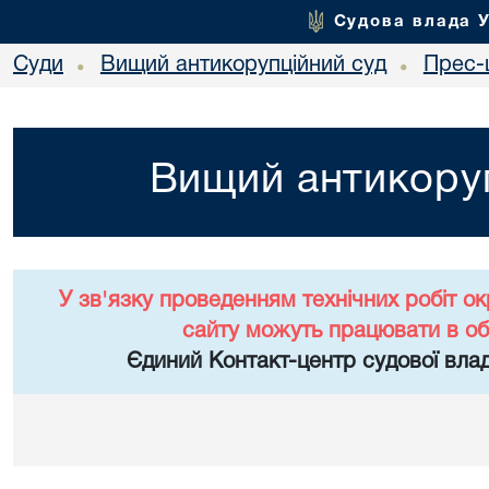
Судова влада 
Суди
Вищий антикорупційний суд
Прес-
•
•
Вищий антикоруп
У зв'язку проведенням технічних робіт о
сайту можуть працювати в о
Єдиний Контакт-центр судової влад