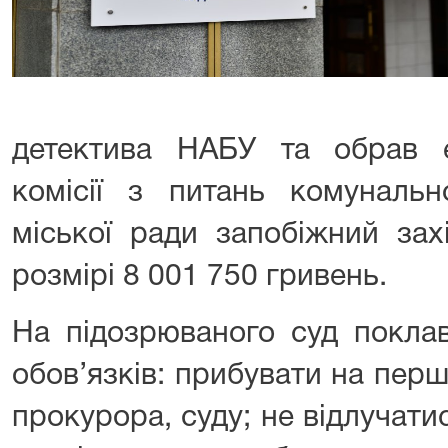
детектива НАБУ та обрав ек
комісії з питань комунальн
міської ради запобіжний зах
розмірі 8 001 750 гривень.
На підозрюваного суд покла
обов’язків: прибувати на перш
прокурора, суду; не відлучатис