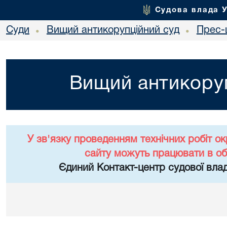
Судова влада 
Суди
Вищий антикорупційний суд
Прес-
•
•
Вищий антикоруп
У зв'язку проведенням технічних робіт о
сайту можуть працювати в о
Єдиний Контакт-центр судової влад