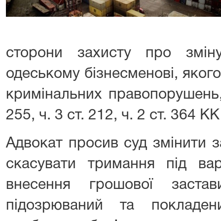
сторони захисту про змін
одеському бізнесменові, яког
кримінальних правопорушень,
255, ч. 3 ст. 212, ч. 2 ст. 364 К
Адвокат просив суд змінити з
скасувати тримання під ва
внесення грошової заста
підозрюваний та покладен