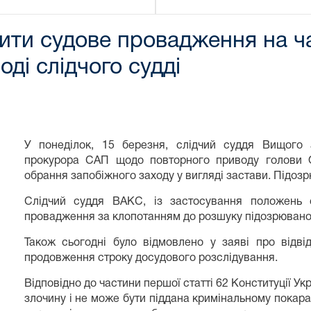
ити судове провадження на ч
оді слідчого судді
У понеділок, 15 березня, слідчий суддя Вищого 
прокурора САП щодо повторного приводу голови О
обрання запобіжного заходу у вигляді застави. Підозр
Слідчий суддя ВАКС, із застосування положень 
провадження за клопотанням до розшуку підозрювано
Також сьогодні було відмовлено у заяві про відві
продовження строку досудового розслідування.
Відповідно до частини першої статті 62 Конституції У
злочину і не може бути піддана кримінальному покара