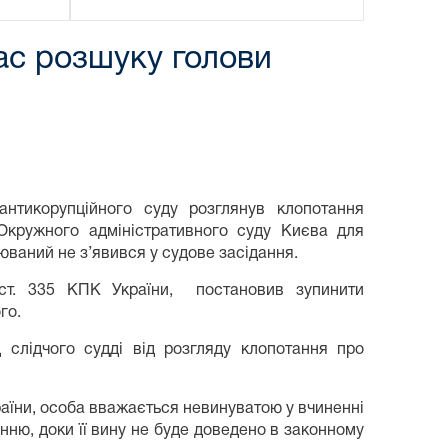
ас розшуку голови
антикорупційного суду розглянув клопотання
кружного адміністративного суду Києва для
юваний не з’явився у судове засідання.
ст. 335 КПК України, постановив зупинити
го.
д слідчого судді від розгляду клопотання про
країни, особа вважається невинуватою у вчиненні
нню, доки її вину не буде доведено в законному