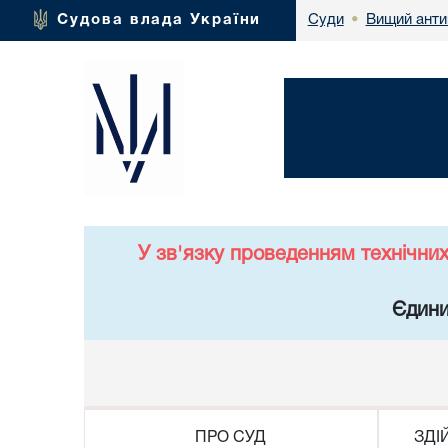
Вищий анти
Судова влада України
Суди
•
У зв'язку проведенням технічни
Єдини
ПРО СУД
ЗДІ