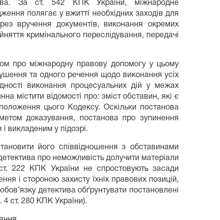
тва. За ст. 542 КПК України, міжнародне
дження полягає у вжитті необхідних заходів для
рез вручення документів, виконання окремих
ейняття кримінального переслідування, передачі
том про міжнародну правову допомогу у цьому
ушення та одного речення щодо виконання усіх
ідності виконання процесуальних дій у межах
на містити відомості про: зміст обставин, які є
 положення цього Кодексу. Оскільки постанова
метом доказування, постанова про зупинення
і викладеним у підозрі.
встановити його співвідношення з обставинами
детектива про неможливість долучити матеріали
 ст. 222 КПК України не спростовують засади
ня і стороною захисту їхніх правових позицій,
ж обов’язку детектива обґрунтувати постановлені
ч. 4 ст. 280 КПК України).
ання.