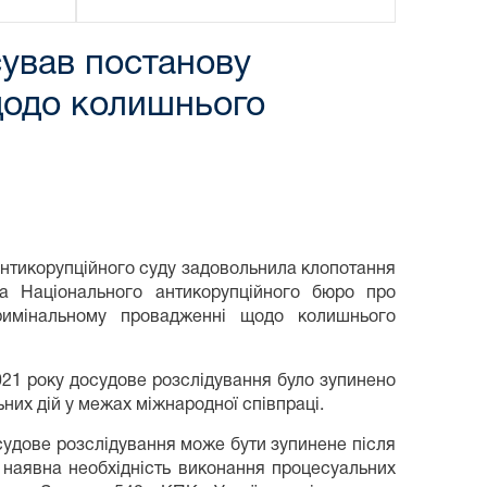
сував постанову
щодо колишнього
 антикорупційного суду задовольнила клопотання
ва Національного антикорупційного бюро про
римінальному провадженні щодо колишнього
21 року досудове розслідування було зупинено
льних дій у межах міжнародної співпраці.
досудове розслідування може бути зупинене після
о наявна необхідність виконання процесуальних