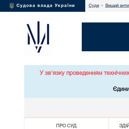
Вищий анти
Судова влада України
Суди
•
У зв'язку проведенням технічни
Єдини
ПРО СУД
ЗДІ