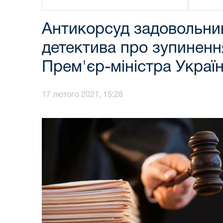
Антикорсуд задовольнив
детектива про зупиненн
Прем'єр-міністра Украї
17 лютого 2021, 15:28