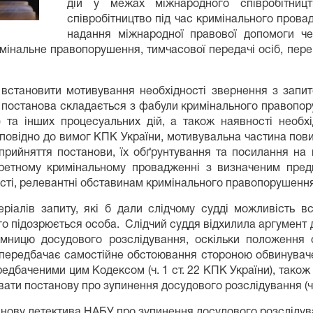
дій у межах міжнародного співробітниц
співробітництво під час кримінального прова
надання міжнародної правової допомоги че
римінальне правопорушення, тимчасової передачі осіб, пер
 встановити мотивування необхідності звернення з запи
 постанова складається з фабули кримінального правопор
) та інших процесуальних дій, а також наявності необх
повідно до вимог КПК України, мотивувальна частина повин
прийняття постанови, їх обґрунтування та посилання на
ретному кримінальному провадженні з визначеним пред
ті, релевантні обставинам кримінального правопорушення 
ріалів запиту, які б дали слідчому судді можливість 
го підозрюється особа. Слідчий суддя відхилила аргумент 
ємницю досудового розслідування, оскільки положення
передбачає самостійне обстоювання стороною обвинувачен
редбаченими цим Кодексом (ч. 1 ст. 22 КПК України), тако
вувати постанову про зупинення досудового розслідування (
анову детектива НАБУ про зупинення досудового розслідув