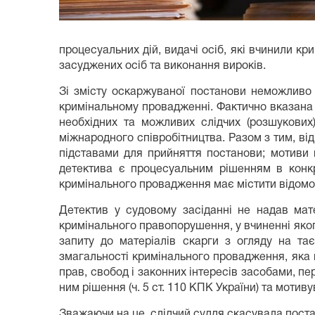
процесуальних дій, видачі осіб, які вчинили к
засуджених осіб та виконання вироків.
Зі змісту оскаржуваної постанови неможливо
кримінальному провадженні. Фактично вказана
необхідних та можливих слідчих (розшукових
міжнародного співробітництва. Разом з тим, від
підставами для прийняття постанови; мотиви 
детектива є процесуальним рішенням в конк
кримінального провадження має містити відомос
Детектив у судовому засіданні не надав мате
кримінального правопорушення, у вчиненні яко
запиту до матеріалів скарги з огляду на та
змагальності кримінального провадження, яка 
прав, свобод і законних інтересів засобами, пе
ним рішення (ч. 5 ст. 110 КПК України) та моти
Зважаючи на це, слідчий суддя скасувала пост