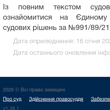
Із повним текстом судо
ознайомитися на Єдиному
судових рішень за №991/89/21
Дата оприлюднення: 16 січня 202
Дата останнього оновлення інфор
2026 © Всі права захищені
Про суд
Здійснення правосуддя
Забезпе
v1.38.1