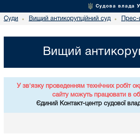
Судова влада 
Суди
Вищий антикорупційний суд
Прес-
•
•
Вищий антикоруп
У зв'язку проведенням технічних робіт о
сайту можуть працювати в о
Єдиний Контакт-центр судової влад