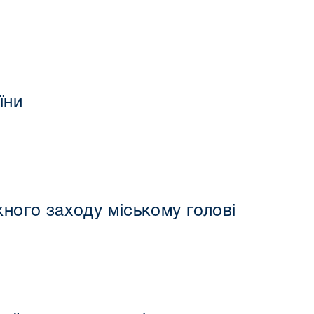
їни
ного заходу міському голові