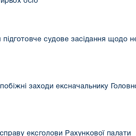
тирьох осіб
 підготовче судове засідання щодо н
обіжні заходи ексначальнику Головно
справу ексголови Рахункової палати