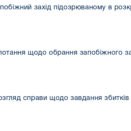
обіжний захід підозрюваному в розкр
потання щодо обрання запобіжного з
згляд справи щодо завдання збитків