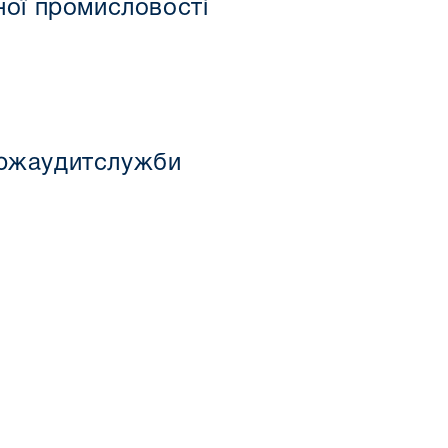
ної промисловості
ержаудитслужби