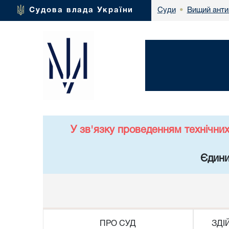
Вищий анти
Судова влада України
Суди
•
У зв'язку проведенням технічни
Єдини
ПРО СУД
ЗДІ