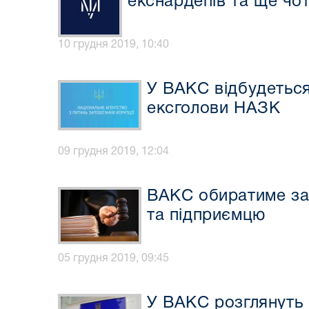
екснардепів та ще чо
10 грудня 2019, 10:40
У ВАКС відбудеться
ексголови НАЗК
09 грудня 2019, 12:04
ВАКС обиратиме зап
та підприємцю
05 грудня 2019, 09:45
У ВАКС розглянуть 