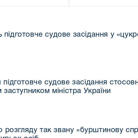
підготовче судове засідання у «цукро
 підготовче судове засідання стосов
м заступником міністра України
 розгляду так звану «бурштинову сп