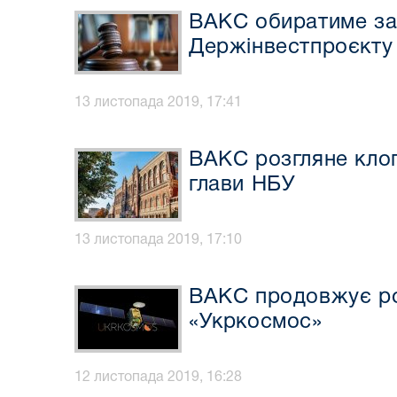
ВАКС обиратиме зап
Держінвестпроєкту
13 листопада 2019, 17:41
ВАКС розгляне кло
глави НБУ
13 листопада 2019, 17:10
ВАКС продовжує ро
«Укркосмос»
12 листопада 2019, 16:28