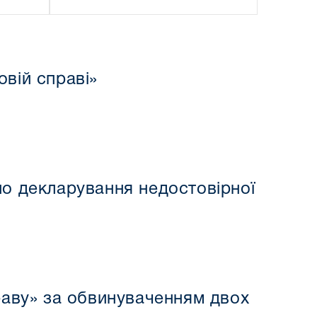
вій справі»
но декларування недостовірної
раву» за обвинуваченням двох