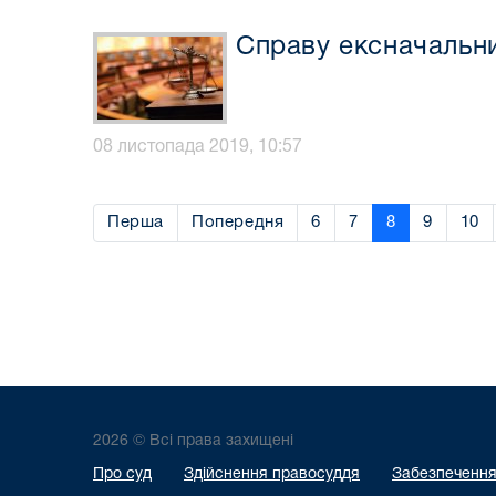
Справу ексначальни
08 листопада 2019, 10:57
Перша
Попередня
6
7
8
9
10
2026 © Всі права захищені
Про суд
Здійснення правосуддя
Забезпечення 