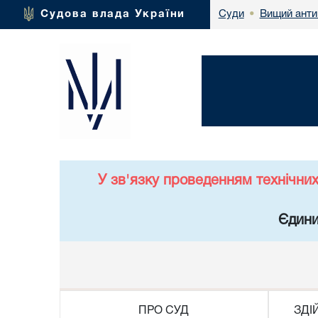
Вищий анти
Судова влада України
Суди
•
У зв'язку проведенням технічни
Єдини
ПРО СУД
ЗДІ