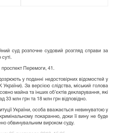
йний суд розпочне судовий розгляд справи за
суті.
: проспект Перемоги, 41.
дозрюють у поданні недостовірних відомостей у
К України). За версією слідства, міський голова
совно майна та інших об’єктів декларування, які
ад 33 млн грн та 18 млн грн відповідно.
итуції України, особа вважається невинуватою у
 кримінальному покаранню, доки її вину не буде
ено обвинувальним вироком суду.