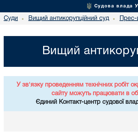
Судова влада 
Суди
Вищий антикорупційний суд
Прес-
•
•
Вищий антикоруп
У зв'язку проведенням технічних робіт о
сайту можуть працювати в о
Єдиний Контакт-центр судової влад