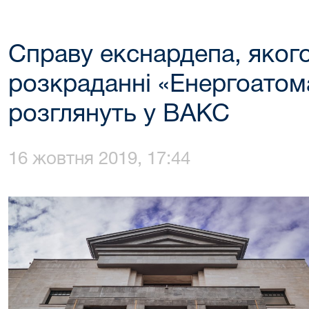
Справу екснардепа, яког
розкраданні «Енергоатома
розглянуть у ВАКС
16 жовтня 2019, 17:44