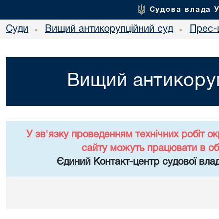
Судова влада 
Суди
Вищий антикорупційний суд
Прес-
•
•
Вищий антикоруп
У зв'язку проведенням технічних робіт о
сайту можуть працювати в о
Єдиний Контакт-центр судової влад