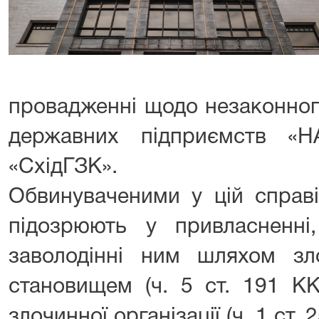
провадженні щодо незаконног
державних підприємств «Н
«СхідГЗК».
Обвинуваченими у цій справі
підозрюють у привласненні
заволодінні ним шляхом з
становищем (ч. 5 ст. 191 КК
злочинної організації (ч. 1 ст.