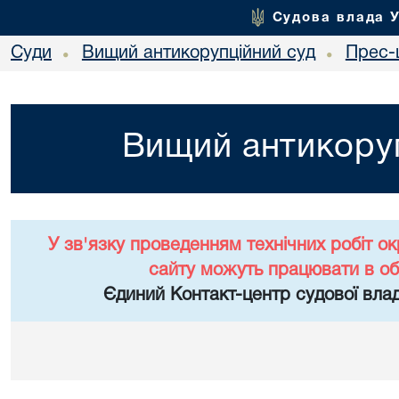
Судова влада 
Суди
Вищий антикорупційний суд
Прес-
•
•
Вищий антикоруп
У зв'язку проведенням технічних робіт о
сайту можуть працювати в о
Єдиний Контакт-центр судової влад