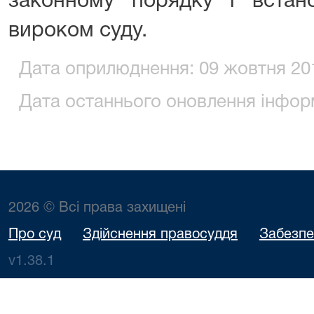
законному порядку і встан
вироком суду.
Дата оприлюднення: 09 жовтня 201
Дата останнього оновлення інформ
2026 © Всі права захищені
Про суд
Здійснення правосуддя
Забезпе
v1.38.1