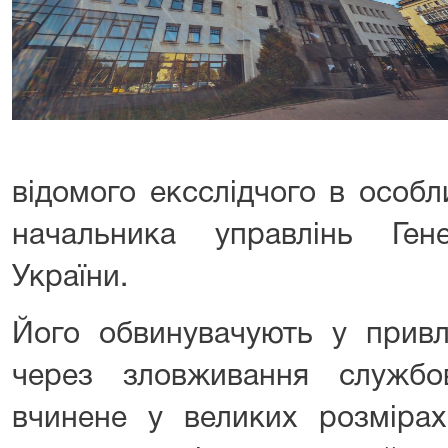
відомого ексслідчого в особ
начальника управлінь Ген
України.
Його обвинувачують у привл
через зловживання служб
вчинене у великих розмірах