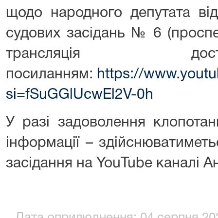
щодо народного депутата від
судових засідань № 6 (проспе
трансляція д
посиланням:
https://www.yout
si=fSuGGlUcwEl2V-0h
У разі задоволення клопотан
інформації – здійснюватиметь
засідання на YouTube каналі А