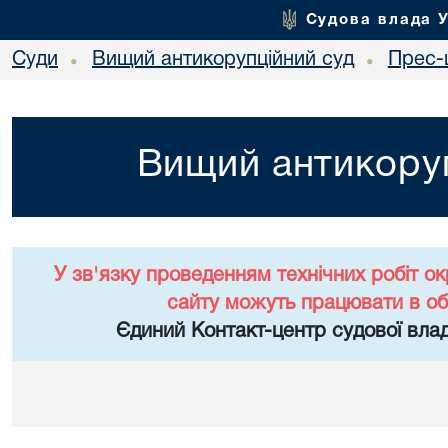
Судова влада 
Суди
Вищий антикорупційний суд
Прес-
•
•
Вищий антикоруп
У зв'язку проведенням технічних робіт о
сайту можуть працювати в о
Єдиний Контакт-центр судової влад