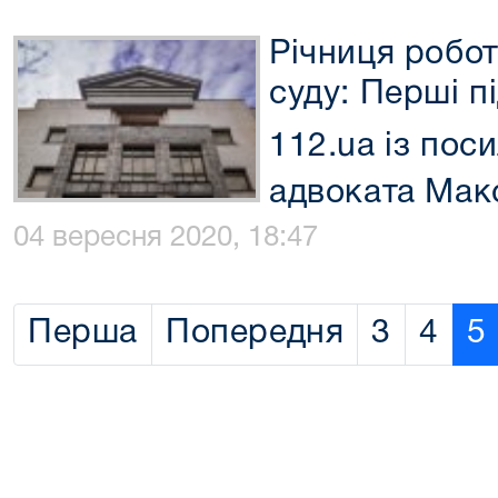
Річниця робо
суду: Перші п
112.ua із пос
адвоката Мак
04 вересня 2020, 18:47
Перша
Попередня
3
4
5