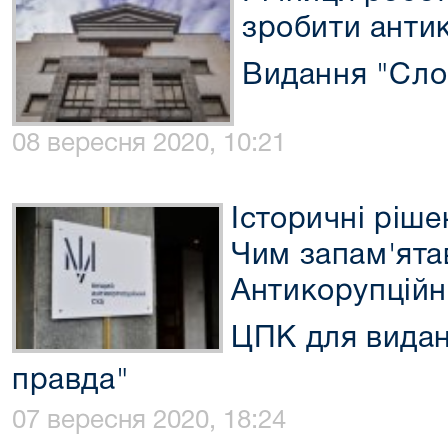
зробити анти
Видання "Слов
08 вересня 2020, 10:21
Історичні ріше
Чим запам'ята
Антикорупційн
ЦПК для видан
правда"
07 вересня 2020, 18:24