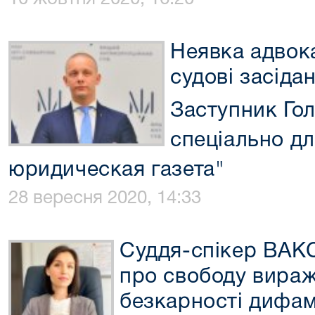
Неявка адвока
судові засіда
Заступник Го
спеціально д
юридическая газета"
28 вересня 2020, 14:33
Суддя-спікер ВАКС
про свободу вираж
безкарності дифам