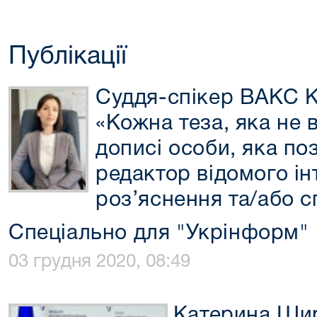
Публікації
Суддя-спікер ВАКС К
«Кожна теза, яка не в
дописі особи, яка по
редактор відомого ін
роз’яснення та/або с
Спеціально для "Укрінформ"
03 грудня 2020, 08:49
Катерина Шир