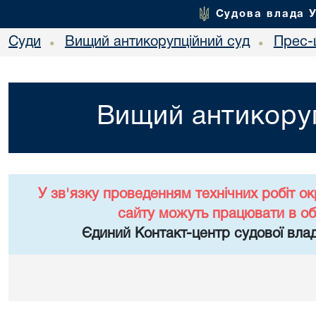
Судова влада 
Суди
Вищий антикорупційний суд
Прес-
•
•
Вищий антикоруп
У зв'язку проведенням технічних робіт о
сайту можуть працювати в о
Єдиний Контакт-центр судової влад