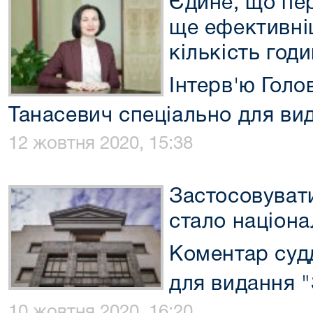
Єдине, що пе
ще ефективні
кількість годи
Інтерв'ю Гол
Танасевич спеціально для вид
12 жовтня 2020, 15:38
Застосовувати
стало націон
Коментар суд
для видання "
10 жовтня 2020, 16:20