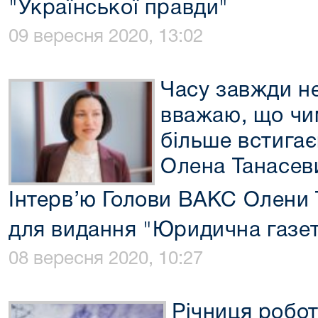
"Української правди"
09 вересня 2020, 13:02
Часу завжди не
вважаю, що чи
більше встигає
Олена Танасев
Інтерв’ю Голови ВАКС Олени 
для видання "Юридична газе
08 вересня 2020, 10:27
Річниця робо