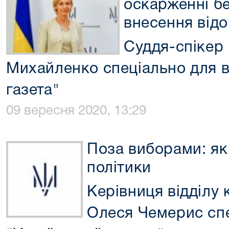
оскарженні б
внесення від
Суддя-спікер
Михайленко спеціально для 
газета"
09 вересня 2020, 13:29
Поза виборами: як
політики
Керівниця відділу
Олеся Чемерис сп