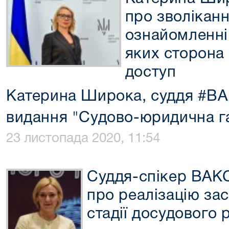
про зволіканн
ознайомленні
яких сторона
доступ
Катерина Широка, суддя #ВА
видання "Судово-юридична г
23 листопада 2020, 11:54
Суддя-спікер ВАК
про реалізацію за
стадії досудового 